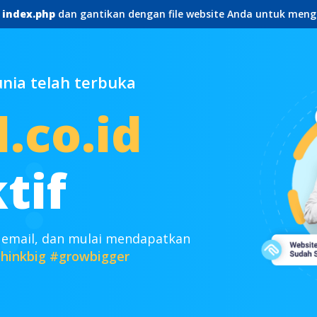
e
index.php
dan gantikan dengan file website Anda untuk meng
ia telah terbuka
.co.id
tif
 email, dan mulai mendapatkan
hinkbig
#growbigger