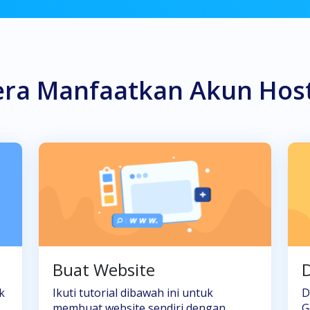
era Manfaatkan Akun Hos
Buat Website
D
k
Ikuti tutorial dibawah ini untuk
D
membuat website sendiri dengan
G