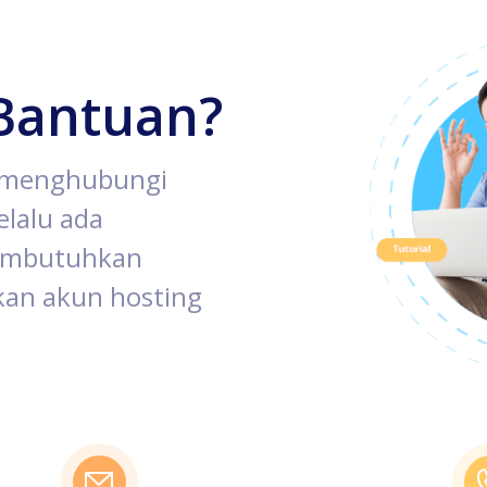
Bantuan?
k menghubungi
lalu ada
membutuhkan
an akun hosting